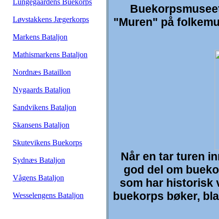
Lungegaardens Buekorps
Buekorpsmuseet e
Løvstakkens Jægerkorps
"Muren" på folkemu
Markens Bataljon
Mathismarkens Bataljon
Nordnæs Bataillon
Nygaards Bataljon
Sandvikens Bataljon
Skansens Bataljon
Skutevikens Buekorps
Når en tar turen i
Sydnæs Bataljon
god del om buekor
Vågens Bataljon
som har historisk 
buekorps bøker, blad
Wesselengens Bataljon