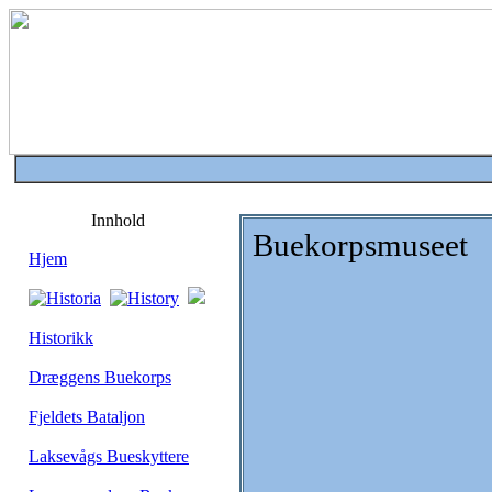
Innhold
Buekorpsmuseet
Hjem
Historikk
Dræggens Buekorps
Fjeldets Bataljon
Laksevågs Bueskyttere